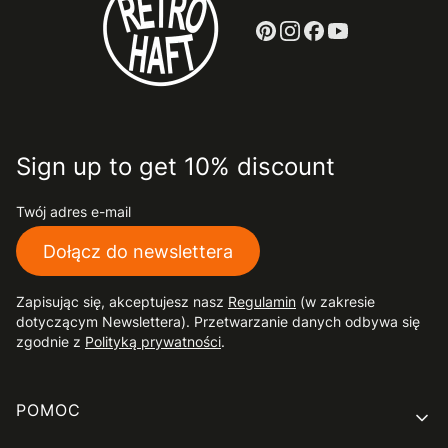
Sign up to get 10% discount
Twój adres e-mail
Dołącz do newslettera
Zapisując się, akceptujesz nasz
Regulamin
(w zakresie
dotyczącym Newslettera). Przetwarzanie danych odbywa się
zgodnie z
Polityką prywatności
.
Linki w stopce
POMOC