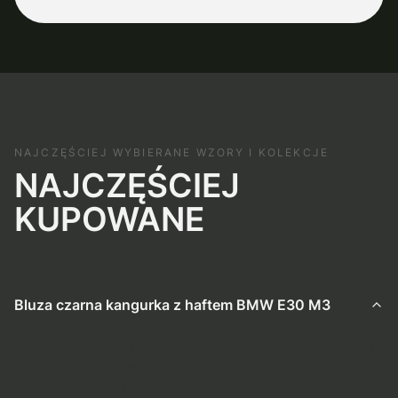
NAJCZĘŚCIEJ WYBIERANE WZORY I KOLEKCJE
NAJCZĘŚCIEJ
KUPOWANE
Bluza czarna kangurka z haftem BMW E30 M3
Bluza kangurka czarna z haftem BMW E30 M3 to unikalna
propozycja Retrohaft, skierowana do miłośników
klasycznej motoryzacji z lat 80. Wykonana z dbałością o