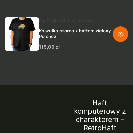
każdy detal, zapewnia komfort noszenia oraz trwałość
nawet przy intensywnym użytkowaniu.
Producent AgaSzyje Haft Komputerowy
AgaSzyje Haft Komputerowy
Koszulka czarna z haftem zielony
Polonez
Cena
115,00 zł
Haft
komputerowy z
charakterem –
RetroHaft