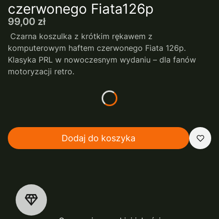
czerwonego Fiata126p
Cena
99,00 zł
Czarna koszulka z krótkim rękawem z
komputerowym haftem czerwonego Fiata 126p.
Klasyka PRL w nowoczesnym wydaniu – dla fanów
motoryzacji retro.
*
rozmiar
Wybierz
Dodaj do koszyka