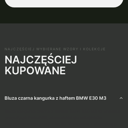
NAJCZĘŚCIEJ WYBIERANE WZORY I KOLEKCJE
NAJCZĘŚCIEJ
KUPOWANE
Bluza czarna kangurka z haftem BMW E30 M3
Bluza kangurka czarna z haftem BMW E30 M3 to unikalna
propozycja Retrohaft, skierowana do miłośników
klasycznej motoryzacji z lat 80. Wykonana z dbałością o