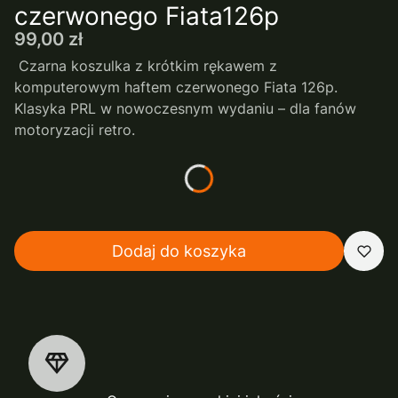
czerwonego Fiata126p
Cena
99,00 zł
Czarna koszulka z krótkim rękawem z
komputerowym haftem czerwonego Fiata 126p.
Klasyka PRL w nowoczesnym wydaniu – dla fanów
motoryzacji retro.
*
rozmiar
Wybierz
Dodaj do koszyka