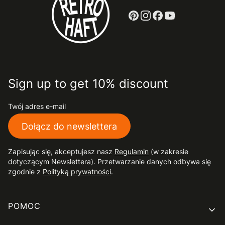
Sign up to get 10% discount
Twój adres e-mail
Dołącz do newslettera
Zapisując się, akceptujesz nasz
Regulamin
(w zakresie
dotyczącym Newslettera). Przetwarzanie danych odbywa się
zgodnie z
Polityką prywatności
.
Linki w stopce
POMOC