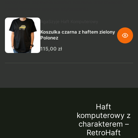
każdy detal, zapewnia komfort noszenia oraz trwałość
nawet przy intensywnym użytkowaniu.
Producent AgaSzyje Haft Komputerowy
AgaSzyje Haft Komputerowy
Koszulka czarna z haftem zielony
Polonez
Cena
115,00 zł
Haft
komputerowy z
charakterem –
RetroHaft