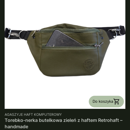
Do koszyka
PRODUCENT
AGASZYJE HAFT KOMPUTEROWY
Torebko-nerka butelkowa zieleń z haftem Retrohaft –
handmade