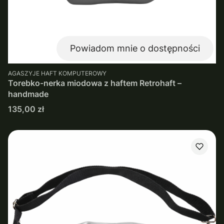
Powiadom mnie o dostępności
PRODUCENT
AGASZYJE HAFT KOMPUTEROWY
Torebko-nerka miodowa z haftem Retrohaft –
handmade
Cena
135,00 zł