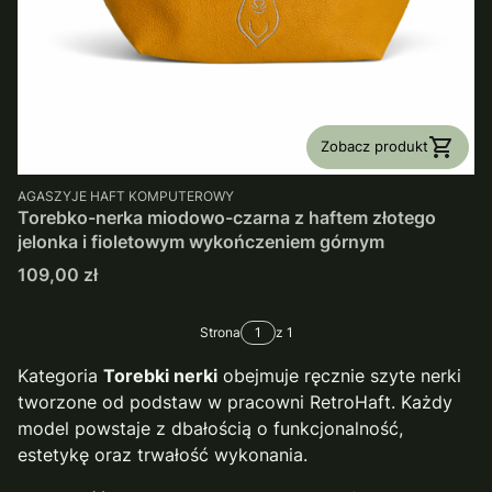
Zobacz produkt
PRODUCENT
AGASZYJE HAFT KOMPUTEROWY
Torebko-nerka miodowo-czarna z haftem złotego
jelonka i fioletowym wykończeniem górnym
Cena
109,00 zł
Strona
z 1
Kategoria
Torebki nerki
obejmuje ręcznie szyte nerki
tworzone od podstaw w pracowni RetroHaft. Każdy
model powstaje z dbałością o funkcjonalność,
estetykę oraz trwałość wykonania.