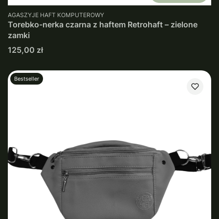
PRODUCENT
AGASZYJE HAFT KOMPUTEROWY
Torebko-nerka czarna z haftem Retrohaft – zielone
zamki
Cena
125,00 zł
Bestseller