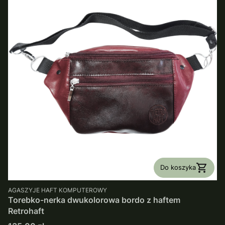
Do koszyka
PRODUCENT
AGASZYJE HAFT KOMPUTEROWY
Torebko-nerka dwukolorowa bordo z haftem
Retrohaft