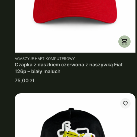
PRODUCENT
AGASZYJE HAFT KOMPUTEROWY
Czapka z daszkiem czerwona z naszywką Fiat
126p – biały maluch
Cena
75,00 zł