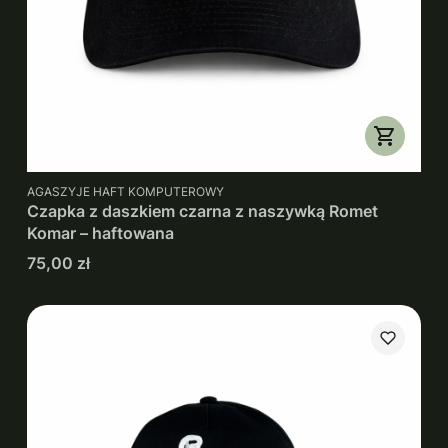
PRODUCENT
AGASZYJE HAFT KOMPUTEROWY
Czapka z daszkiem czarna z naszywką Romet
Komar – haftowana
Cena
75,00 zł