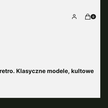
Produkty w 
Zaloguj się
Koszyk
etro. Klasyczne modele, kultowe