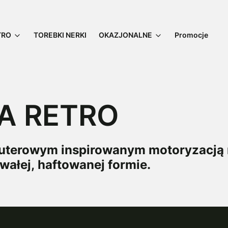
TRO
TOREBKI NERKI
OKAZJONALNE
Promocje
A RETRO
puterowym inspirowanym motoryzacją r
rwałej, haftowanej formie.