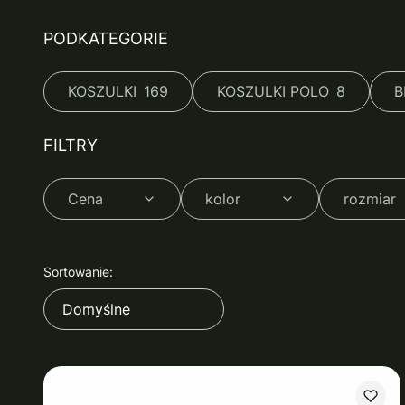
PODKATEGORIE
KOSZULKI
169
KOSZULKI POLO
8
B
FILTRY
Cena
kolor
rozmiar
Koniec filtrów
Lista produktów
Sortowanie:
Domyślne