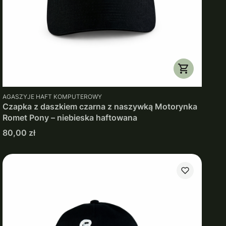
PRODUCENT
AGASZYJE HAFT KOMPUTEROWY
Czapka z daszkiem czarna z naszywką Motorynka
Romet Pony – niebieska haftowana
Cena
80,00 zł