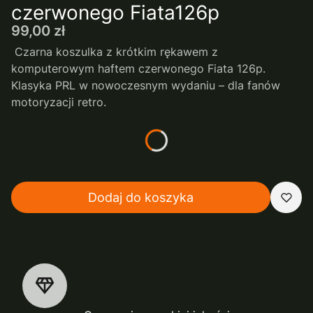
czerwonego Fiata126p
Cena
99,00 zł
Czarna koszulka z krótkim rękawem z
komputerowym haftem czerwonego Fiata 126p.
Klasyka PRL w nowoczesnym wydaniu – dla fanów
motoryzacji retro.
*
rozmiar
Wybierz
Dodaj do koszyka