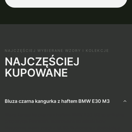
NAJCZĘŚCIEJ WYBIERANE WZORY I KOLEKCJE
NAJCZĘŚCIEJ
KUPOWANE
Bluza czarna kangurka z haftem BMW E30 M3
Bluza kangurka czarna z haftem BMW E30 M3 to unikalna
propozycja Retrohaft, skierowana do miłośników
klasycznej motoryzacji z lat 80. Wykonana z dbałością o