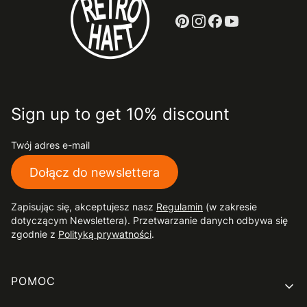
Sign up to get 10% discount
Twój adres e-mail
Dołącz do newslettera
Zapisując się, akceptujesz nasz
Regulamin
(w zakresie
dotyczącym Newslettera). Przetwarzanie danych odbywa się
zgodnie z
Polityką prywatności
.
Linki w stopce
POMOC