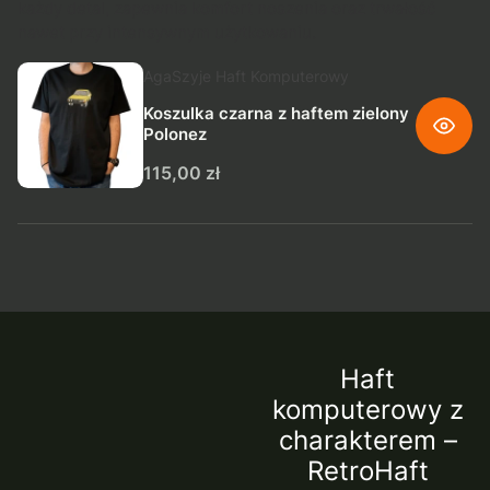
każdy detal, zapewnia komfort noszenia oraz trwałość
nawet przy intensywnym użytkowaniu.
Producent AgaSzyje Haft Komputerowy
AgaSzyje Haft Komputerowy
Koszulka czarna z haftem zielony
Polonez
Cena
115,00 zł
Haft
komputerowy z
charakterem –
RetroHaft