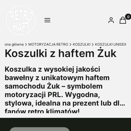
Prod
Menu
Zaloguj się
Kosz
Strona główna
MOTORYZACJA RETRO
KOSZULKI
KOSZULKI UNISEX
Koszulki z haftem Żuk
Koszulka z wysokiej jakości
bawełny z unikatowym haftem
samochodu Żuk – symbolem
motoryzacji PRL. Wygodna,
stylowa, idealna na prezent lub dla
fanów retro klimatów!